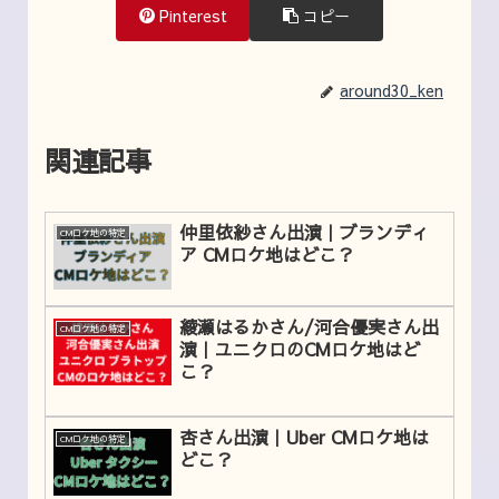
Pinterest
コピー
around30_ken
関連記事
仲里依紗さん出演｜ブランディ
CMロケ地の特定
ア CMロケ地はどこ？
綾瀬はるかさん/河合優実さん出
CMロケ地の特定
演｜ユニクロのCMロケ地はど
こ？
杏さん出演｜Uber CMロケ地は
CMロケ地の特定
どこ？