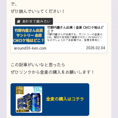
で、
ぜひ読んでいってください！
竹野内豊さん出演｜金麦 CMロケ地はど
こ？
竹野内豊さんが出演する、サントリーの金麦の
CM。踏切や住宅街で撮影されたこのCMはどこ
なのでしょうか？本記事では、背景を参考にし
ながらSNSやブログの情報を収集してロケ地を
特定していきました！ロケ地は東京都内のあの
2026.02.04
around30-ken.com
場所！ぜひ訪れてみてください！
この記事がいいなと思ったら
ぜひリンクから金麦の購入をお願いします！
金麦の購入はコチラ