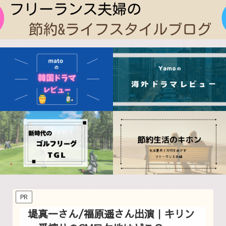
PR
堤真一さん/福原遥さん出演｜キリン