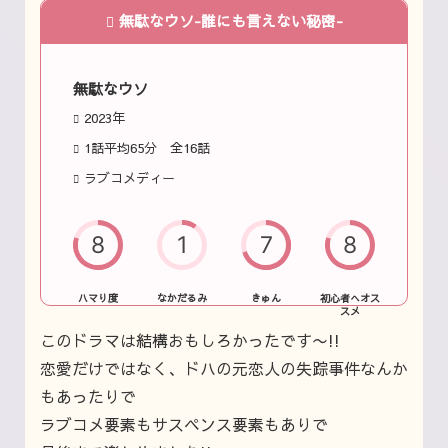
無駄なウソ-誰にも言えない秘密-
無駄なウソ
2023年
1話平均65分 全16話
ラブコメディー
8
1
7
8
ハマり度
なかだるみ
きゅん
初心者へオス
スメ
このドラマは結構おもしろかったです〜!!
恋愛だけではなく、ドハの元恋人の失踪事件なんか
もあったりで
ラブコメ要素もサスペンス要素もありで