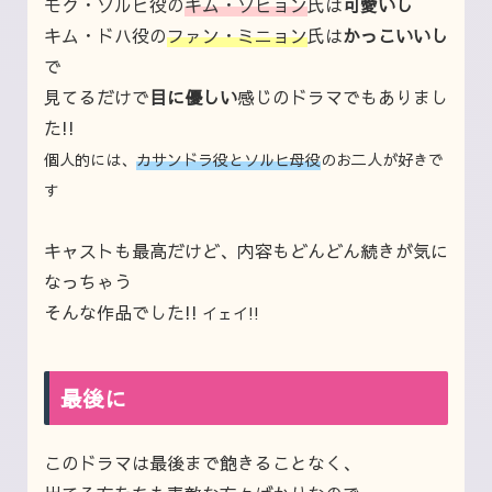
モク・ソルヒ役の
キム・ソヒョン
氏は
可愛いし
キム・ドハ役の
ファン・ミニョン
氏は
かっこいいし
で
見てるだけで
目に優しい
感じのドラマでもありまし
た!!
個人的には、
カサンドラ役とソルヒ母役
のお二人が好きで
す
キャストも最高だけど、内容もどんどん続きが気に
なっちゃう
そんな作品でした!!
イェイ!!
最後に
このドラマは最後まで飽きることなく、