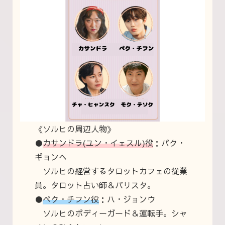
《ソルヒの周辺人物》
●
カサンドラ(ユン・イェスル)役
：パク・
ギョンヘ
ソルヒの経営するタロットカフェの従業
員。タロット占い師＆バリスタ。
●
ペク・チフン役
：ハ・ジョンウ
ソ
ルヒのボディーガード＆運転手。シャ