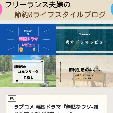
PR
ラブコメ 韓国ドラマ『無駄なウソ-誰