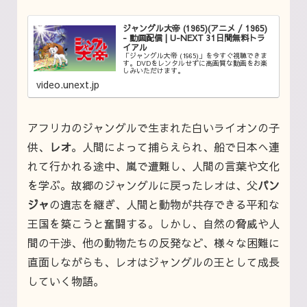
ジャングル大帝 (1965)(アニメ / 1965)
- 動画配信 | U-NEXT 31日間無料トラ
イアル
「ジャングル大帝 (1965)」を今すぐ視聴できま
す。DVDをレンタルせずに高画質な動画をお楽
しみいただけます。
video.unext.jp
アフリカのジャングルで生まれた白いライオンの子
供、
レオ
。人間によって捕らえられ、船で日本へ連
れて行かれる途中、嵐で遭難し、人間の言葉や文化
を学ぶ。故郷のジャングルに戻ったレオは、父
パン
ジャ
の遺志を継ぎ、人間と動物が共存できる平和な
王国を築こうと奮闘する。しかし、自然の脅威や人
間の干渉、他の動物たちの反発など、様々な困難に
直面しながらも、レオはジャングルの王として成長
していく物語。