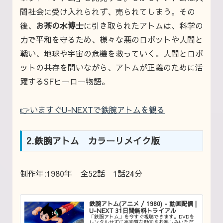
間社会に受け入れられず、売られてしまう。その
後、
お茶の水博士
に引き取られたアトムは、科学の
力で平和を守るため、様々な悪のロボットや人間と
戦い、地球や宇宙の危機を救っていく。人間とロボ
ットの共存を問いながら、アトムが正義のために活
躍するSFヒーロー物語。
👉いますぐU-NEXTで鉄腕アトムを観る
2.鉄腕アトム カラーリメイク版
制作年:1980年 全52話 1話24分
鉄腕アトム(アニメ / 1980) - 動画配信 |
U-NEXT 31日間無料トライアル
「鉄腕アトム」を今すぐ視聴できます。DVDを
レンタルせずに高画質な動画をお楽しみいただ