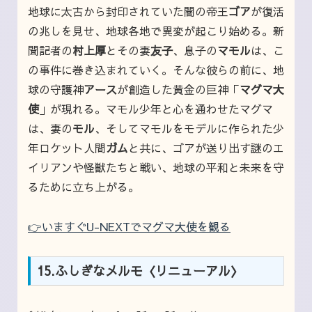
地球に太古から封印されていた闇の帝王
ゴア
が復活
の兆しを見せ、地球各地で異変が起こり始める。新
聞記者の
村上厚
とその妻
友子
、息子の
マモル
は、こ
の事件に巻き込まれていく。そんな彼らの前に、地
球の守護神
アース
が創造した黄金の巨神「
マグマ大
使
」が現れる。マモル少年と心を通わせたマグマ
は、妻の
モル
、そしてマモルをモデルに作られた少
年ロケット人間
ガム
と共に、ゴアが送り出す謎のエ
イリアンや怪獣たちと戦い、地球の平和と未来を守
るために立ち上がる。
👉いますぐU-NEXTでマグマ大使を観る
15.ふしぎなメルモ〈リニューアル〉