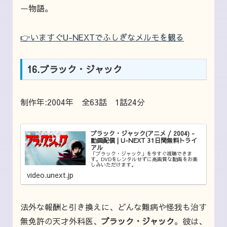
ー物語。
👉いますぐU-NEXTでふしぎなメルモを観る
16.ブラック・ジャック
制作年:2004年 全63話 1話24分
ブラック・ジャック(アニメ / 2004) -
動画配信 | U-NEXT 31日間無料トライ
アル
「ブラック・ジャック」を今すぐ視聴できま
す。DVDをレンタルせずに高画質な動画をお楽
しみいただけます。
video.unext.jp
法外な報酬と引き換えに、どんな難病や怪我も治す
無免許の天才外科医、
ブラック・ジャック
。彼は、