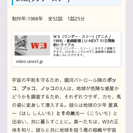
制作年:1966年 全52話 1話25分
Ｗ３（ワンダー・スリー）(アニメ /
1966) - 動画配信 | U-NEXT 31日間無
料トライアル
「Ｗ３（ワンダー・スリー）」を今すぐ視聴で
きます。DVDをレンタルせずに高画質な動画を
お楽しみいただけます。
video.unext.jp
宇宙の平和を守るため、銀河パトロール隊の
ボッ
コ
、
プッコ
、
ノッコ
の3人は、地球が危険な惑星か
どうかを調査するため、それぞれウサギ、カモ、馬
の姿に変身して潜入する。彼らは地球の少年 星真
一（ほし しんいち）
とその弟
光一（こういち）と
出会い、共に暮らすことに。真一たちは、W3の正
体を知り、彼らと共に地球を狙う悪の組織や宇宙