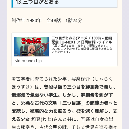
13.三つ目がとおる
制作年:1990年 全48話 1話24分
三つ目がとおる(アニメ / 1990) - 動画
配信 | U-NEXT 31日間無料トライアル
「三つ目がとおる」を今すぐ視聴できます。
DVDをレンタルせずに高画質な動画をお楽しみ
いただけます。
video.unext.jp
考古学者に育てられた少年、写楽保介（しゃらく
ほうすけ）
は、普段は額の三つ目を絆創膏で隠し、
無邪気で気弱な小学生。しかし、絆創膏を剥がす
と、邪悪な古代の文明「三つ目族」の超能力者へと
変貌し、破壊的な力を振るう。彼を深く理解し、支
える少女
和登(わと)さんと共に、写楽は自身の出
生の秘密や、古代文明の謎、そして世界を巡る様々