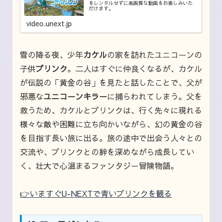
をレンタルせずに高画質な動画をお楽しみいた
だけます。
video.unext.jp
雪の降る夜、少年
カケル
の家を訪れたユニコーンの
子供
ブリンク
。二人はすぐに仲良くなるが、カケル
が伝説の「黄金の谷」を見たと話したことで、父が
邪悪な
ユニコーンキラー
に捕らわれてしまう。父を
救うため、カケルとブリンクは、行く先々に現れる
様々な敵や困難に立ち向かいながら、幻の黄金の谷
を目指す長い旅に出る。旅の途中で出会う人々との
交流や、ブリンクとの絆を深めながら成長してい
く、壮大で心温まるファンタジー冒険物語。
👉いますぐU-NEXTで青いブリンクを観る