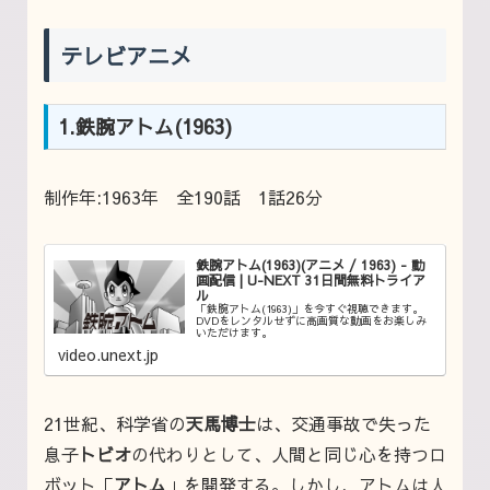
テレビアニメ
1.鉄腕アトム(1963)
制作年:1963年 全190話 1話26分
鉄腕アトム(1963)(アニメ / 1963) - 動
画配信 | U-NEXT 31日間無料トライア
ル
「鉄腕アトム(1963)」を今すぐ視聴できます。
DVDをレンタルせずに高画質な動画をお楽しみ
いただけます。
video.unext.jp
21世紀、科学省の
天馬博士
は、交通事故で失った
息子
トビオ
の代わりとして、人間と同じ心を持つロ
ボット「
アトム
」を開発する。しかし、アトムは人