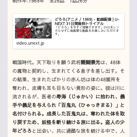
制作年:1969年 全26話 1話26分
どろろ(アニメ / 1969) - 動画配信 | U-
NEXT 31日間無料トライアル
「どろろ」を今すぐ視聴できます。DVDをレン
タルせずに高画質な動画をお楽しみいただけま
す。
video.unext.jp
戦国時代。天下取りを願う武将
醍醐景光
は、48体
の魔物と契約し、生まれてくる息子を差し出す。そ
の結果、生まれたばかりの赤ん坊は体の48箇所を
奪われ、皮膚も耳も目もない異形の姿に。彼は川に
流されるが、医者の
寿海（じゅかい）
に拾われ、義
手や義足を与えられ「百鬼丸（ひゃっきまる）」と
名付けられる。成長した百鬼丸は、奪われた体を取
り戻すため、妖怪を斬り続ける旅に出る。盗人の少
年
どろろ
と出会い、共に過酷な旅を続ける中で、人