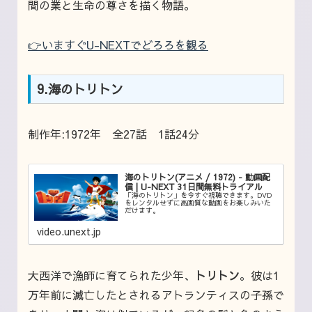
間の業と生命の尊さを描く物語。
👉いますぐU-NEXTでどろろを観る
9.海のトリトン
制作年:1972年 全27話 1話24分
海のトリトン(アニメ / 1972) - 動画配
信 | U-NEXT 31日間無料トライアル
「海のトリトン」を今すぐ視聴できます。DVD
をレンタルせずに高画質な動画をお楽しみいた
だけます。
video.unext.jp
大西洋で漁師に育てられた少年、
トリトン
。彼は1
万年前に滅亡したとされるアトランティスの子孫で