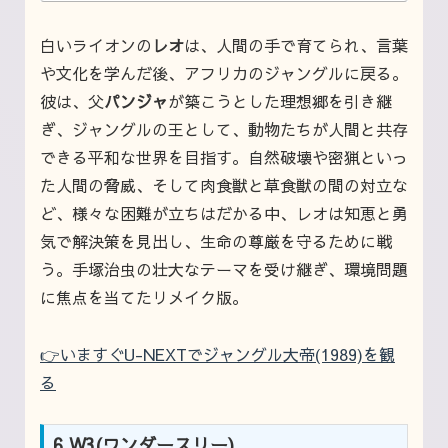
白いライオンの
レオ
は、人間の手で育てられ、言葉
や文化を学んだ後、アフリカのジャングルに戻る。
彼は、父
パンジャ
が築こうとした理想郷を引き継
ぎ、ジャングルの王として、動物たちが人間と共存
できる平和な世界を目指す。自然破壊や密猟といっ
た人間の脅威、そして肉食獣と草食獣の間の対立な
ど、様々な困難が立ちはだかる中、レオは知恵と勇
気で解決策を見出し、生命の尊厳を守るために戦
う。手塚治虫の壮大なテーマを受け継ぎ、環境問題
に焦点を当てたリメイク版。
👉いますぐU-NEXTでジャングル大帝(1989)を観
る
6.W3(ワンダースリー)