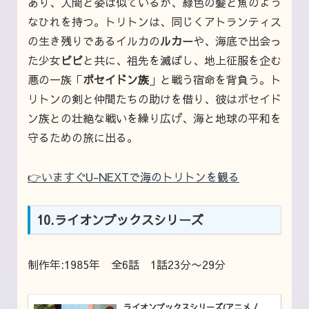
あり、人間と姿は似ているが、緑色の髪と魚のよう
なひれを持つ。トリトンは、同じくアトランティス
の生き残りであるイルカの
ルカー
や、海底で出会っ
た少女
ピピ
と共に、祖先を滅ぼし、地上征服を企む
悪の一族「
ポセイドン族
」と戦う宿命を背負う。ト
リトンの剣と仲間たちの助けを借り、彼はポセイド
ン族との壮絶な戦いを繰り広げ、海と地球の平和を
守るための旅に出る。
👉いますぐU-NEXTで海のトリトンを観る
10.ライオンブックスシリーズ
制作年:1985年 全6話 1話23分〜29分
ライオンブックスシリーズ(アニメ /