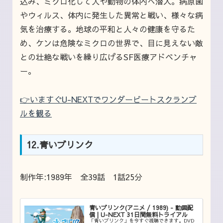
込み、ミクロ化して人や動物の体内へ潜入。病原菌
やウィルス、体内に発生した異常と戦い、様々な病
気を治療する。地球の平和と人々の健康を守るた
め、ケンは危険なミクロの世界で、目に見えない敵
との壮絶な戦いを繰り広げるSF医療アドベンチャ
ー。
👉いますぐU-NEXTでワンダービートスクランブ
ルを観る
12.青いブリンク
制作年:1989年 全39話 1話25分
青いブリンク(アニメ / 1989) - 動画配
信 | U-NEXT 31日間無料トライアル
「青いブリンク」を今すぐ視聴できます。DVD