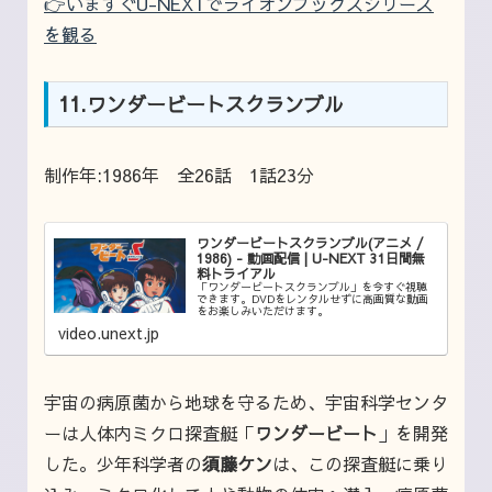
👉いますぐU-NEXTでライオンブックスシリーズ
を観る
11.ワンダービートスクランブル
制作年:1986年 全26話 1話23分
ワンダービートスクランブル(アニメ /
1986) - 動画配信 | U-NEXT 31日間無
料トライアル
「ワンダービートスクランブル」を今すぐ視聴
できます。DVDをレンタルせずに高画質な動画
をお楽しみいただけます。
video.unext.jp
宇宙の病原菌から地球を守るため、宇宙科学センタ
ーは人体内ミクロ探査艇「
ワンダービート
」を開発
した。少年科学者の
須藤ケン
は、この探査艇に乗り