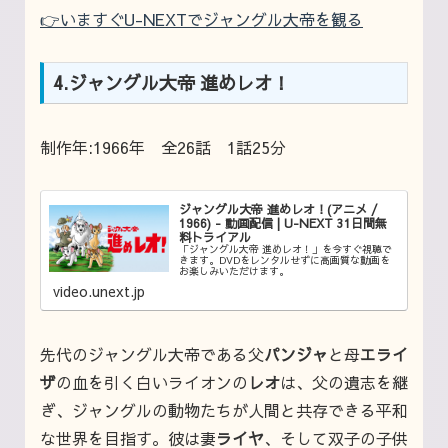
👉いますぐU-NEXTでジャングル大帝を観る
4.ジャングル大帝 進めレオ！
制作年:1966年 全26話 1話25分
ジャングル大帝 進めレオ！(アニメ /
1966) - 動画配信 | U-NEXT 31日間無
料トライアル
「ジャングル大帝 進めレオ！」を今すぐ視聴で
きます。DVDをレンタルせずに高画質な動画を
お楽しみいただけます。
video.unext.jp
先代のジャングル大帝である父
パンジャ
と母
エライ
ザ
の血を引く白いライオンの
レオ
は、父の遺志を継
ぎ、ジャングルの動物たちが人間と共存できる平和
な世界を目指す。彼は妻
ライヤ
、そして双子の子供