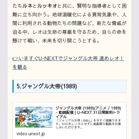
たち
ルネ
と
ルッキオ
と共に、賢明な指導者として困
難に立ち向かう。地球温暖化による異常気象や、人
間に利用される動物たちの問題など、新たな脅威が
迫る中、レオは生命の尊厳を守るため、自らの命を
懸けて戦い、未来を切り開こうとする。
👉いますぐU-NEXTでジャングル大帝 進めレオ！
を観る
5.ジャングル大帝(1989)
ジャングル大帝 (1989)(アニメ / 1989)
- 動画配信 | U-NEXT 31日間無料トラ
イアル
「ジャングル大帝 (1989)」を今すぐ視聴できま
す。DVDをレンタルせずに高画質な動画をお楽
しみいただけます。
video.unext.jp