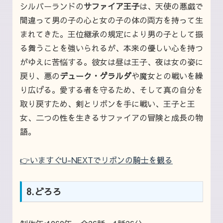
シルバーランドの
サファイア王子
は、天使の悪戯で
間違って男の子の心と女の子の体の両方を持って生
まれてきた。王位継承の規定により男の子として振
る舞うことを強いられるが、本来の優しい心を持つ
がゆえに苦悩する。彼女は昼は王子、夜は女の姿に
戻り、悪の
デューク・ゲラルダ
や魔女との戦いを繰
り広げる。愛する者を守るため、そして真の自分を
取り戻すため、剣とリボンを手に戦い、王子と王
女、二つの性を生きるサファイアの冒険と成長の物
語。
👉いますぐU-NEXTでリボンの騎士を観る
8.どろろ