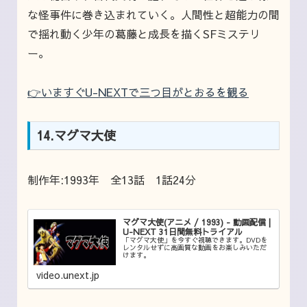
な怪事件に巻き込まれていく。人間性と超能力の間
で揺れ動く少年の葛藤と成長を描くSFミステリ
ー。
👉いますぐU-NEXTで三つ目がとおるを観る
14.マグマ大使
制作年:1993年 全13話 1話24分
マグマ大使(アニメ / 1993) - 動画配信 |
U-NEXT 31日間無料トライアル
「マグマ大使」を今すぐ視聴できます。DVDを
レンタルせずに高画質な動画をお楽しみいただ
けます。
video.unext.jp