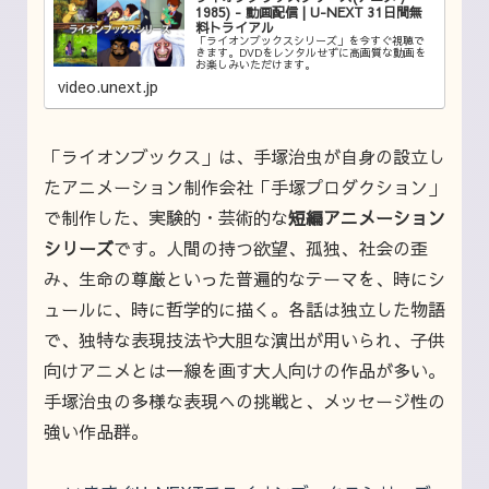
1985) - 動画配信 | U-NEXT 31日間無
料トライアル
「ライオンブックスシリーズ」を今すぐ視聴で
きます。DVDをレンタルせずに高画質な動画を
お楽しみいただけます。
video.unext.jp
「ライオンブックス」は、手塚治虫が自身の設立し
たアニメーション制作会社「手塚プロダクション」
で制作した、実験的・芸術的な
短編アニメーション
シリーズ
です。人間の持つ欲望、孤独、社会の歪
み、生命の尊厳といった普遍的なテーマを、時にシ
ュールに、時に哲学的に描く。各話は独立した物語
で、独特な表現技法や大胆な演出が用いられ、子供
向けアニメとは一線を画す大人向けの作品が多い。
手塚治虫の多様な表現への挑戦と、メッセージ性の
強い作品群。