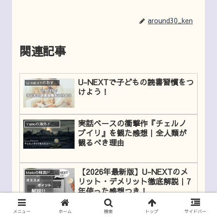
around30_ken
関連記事
U-NEXTで子どもの読書習慣をつ
U-NEXTのおすすめコンテンツ
けよう！
実話ベースの衝撃作『チェルノ
Yamoの海外ドラマレビュー
ブイリ』を観た感想｜全人類が
観るべき理由
【2026年最新版】U-NEXTのメ
Matoの韓国ドラマレビュー
リット・デメリット徹底解説｜7
年使った感想つき！
メニュー
ホーム
検索
トップ
サイドバー