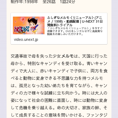
制作年:1998年 全26話 1話24分
ふしぎなメルモ＜リニューアル＞(アニ
メ / 1998) - 動画配信 | U-NEXT 31日
間無料トライアル
「ふしぎなメルモ＜リニューアル＞」を今すぐ
視聴できます。DVDをレンタルせずに高画質な
動画をお楽しみいただけます。
video.unext.jp
交通事故で母を失った少女
メルモ
は、天国に行った
母から、特別なキャンディを受け取る。青いキャン
ディで大人に、赤いキャンディで子供に、両方を食
べると動物に変身できる不思議な力を持つメルモ
は、孤児となった幼い弟たちを育てながら、キャン
ディの力で様々な試練に立ち向かう。時には大人の
姿になって社会の困難に直面し、時には動物に変身
して危機を乗り越える。命の大切さ、家族の絆、そ
して成長することの意味を問いかける、ファンタジ