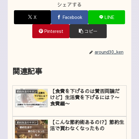
シェアする
X
Facebook
LINE
Pinterest
コピー
around30_ken
関連記事
【食費を下げるのは賛否両論だ
節約生活のキホン
けど】生活費を下げるには？〜
食費編〜
【こんな節約術あるの!?】節約生
節約生活のキホン
活で買わなくなったもの