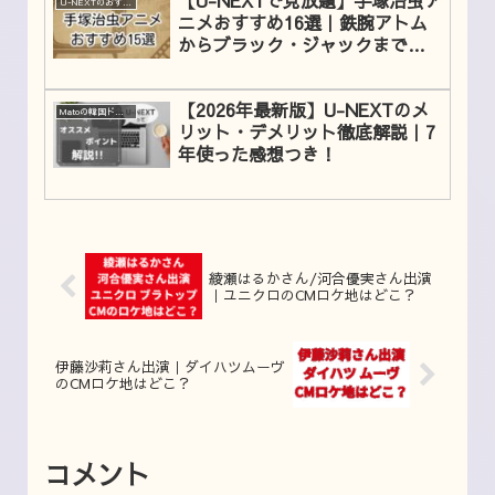
U-NEXTのおすすめコンテンツ
ニメおすすめ16選｜鉄腕アトム
からブラック・ジャックまで一
挙紹介
【2026年最新版】U-NEXTのメ
Matoの韓国ドラマレビュー
リット・デメリット徹底解説｜7
年使った感想つき！
綾瀬はるかさん/河合優実さん出演
｜ユニクロのCMロケ地はどこ？
伊藤沙莉さん出演｜ダイハツムーヴ
のCMロケ地はどこ？
コメント