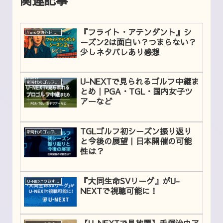
『フライト・アテンダント』シ
Yamoの海外ドラマレビュー
ーズン2は面白い？つまらない？
少しネタバレあり感想
U-NEXTで見られるゴルフ中継ま
新時代のゴルフリーグTGL
とめ｜PGA・TGL・国内女子ツ
アーなど
TGLゴルフ初シーズン振り返り
新時代のゴルフリーグTGL
と今後の展望｜日本開催の可能
性は？
『大同生命SVリーグ』がU-
U-NEXTのおすすめコンテンツ
NEXTで視聴可能に！
【U-NEXTで見放題】手塚治虫ア