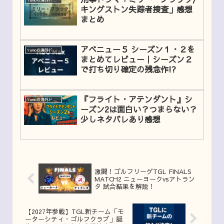
キングストン失踪者捜査」感想
まとめ
アベニュー５ シーズン１・２を
Yamoの海外ドラマレビュー
まとめてレビュー｜シーズン２
で打ち切り確定の残念作!?
『フライト・アテンダント』シ
Yamoの海外ドラマレビュー
ーズン2は面白い？つまらない？
少しネタバレあり感想
激闘！ゴルフリーグTGL FINALS
MATCH2 ニューヨークvsアトラン
タ 試合結果を解説！
【2027年参戦】TGL新チーム「モ
ーターシティ・ゴルフクラブ」誕