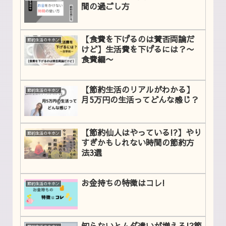
間の過ごし方
【食費を下げるのは賛否両論だ
節約生活のキホン
けど】生活費を下げるには？〜
食費編〜
【節約生活のリアルがわかる】
節約生活のキホン
月5万円の生活ってどんな感じ？
【節約仙人はやっている!?】やり
節約生活のキホン
すぎかもしれない時間の節約方
法3選
お金持ちの特徴はコレ!
節約生活のキホン
知らないとムダ遣いが増える!?節