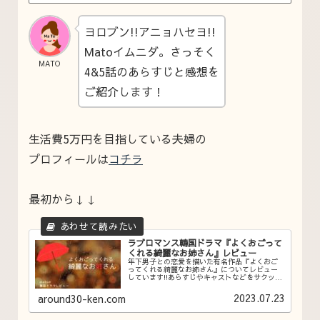
ヨロブン!!アニョハセヨ!!
Matoイムニダ。さっそく
MATO
4&5話のあらすじと感想を
ご紹介します！
生活費5万円を目指している夫婦の
プロフィールは
コチラ
最初から↓↓
ラブロマンス韓国ドラマ『よくおごって
くれる綺麗なお姉さん』レビュー
年下男子との恋愛を描いた有名作品『よくおご
ってくれる綺麗なお姉さん』についてレビュー
しています!!あらすじやキャストなどをサクッと
書いているので、まだこのドラマを観ていない
方、韓国ドラマ初心者の方はこの記事を読ん
2023.07.23
around30-ken.com
で、ぜひ参考にしてみてください。