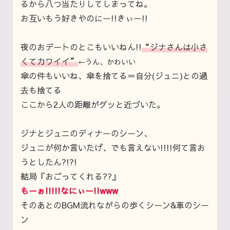
るから八つ当たりしてしまってね。
お互いもう好きやのにー!!きぃー!!
夜のおデートのとこもいいねん!!
“ジナさんは小さ
くてカワイイ”
←うん、かわいい
傘の件もいいね、傘を捨てる＝自分(ジュニ)との過
去も捨てる
ここから2人の距離がグッと近づいた。
ジナとジュニのディナーのシーン、
ジュニが何か言いたげ、でも言えない!!!!何て言お
うとしたん?!?!
結局『おごってくれる??』
もーぉ!!!!!なにぃー!!www
そのあとのBGM流れながらの歩くシーン&車のシー
ン