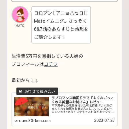
ヨロブン!!アニョハセヨ!!
Matoイムニダ。さっそく
MATO
6&7話のあらすじと感想を
ご紹介します！
生活費5万円を目指している夫婦の
プロフィールは
コチラ
最初から↓↓
ラブロマンス韓国ドラマ『よくおごって
くれる綺麗なお姉さん』レビュー
年下男子との恋愛を描いた有名作品『よくおご
ってくれる綺麗なお姉さん』についてレビュー
しています!!あらすじやキャストなどをサクッと
書いているので、まだこのドラマを観ていない
方、韓国ドラマ初心者の方はこの記事を読ん
2023.07.23
around30-ken.com
で、ぜひ参考にしてみてください。